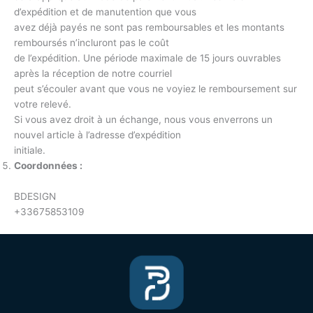
d’expédition et de manutention que vous
avez déjà payés ne sont pas remboursables et les montants
remboursés n’incluront pas le coût
de l’expédition. Une période maximale de 15 jours ouvrables
après la réception de notre courriel
peut s’écouler avant que vous ne voyiez le remboursement sur
votre relevé.
Si vous avez droit à un échange, nous vous enverrons un
nouvel article à l’adresse d’expédition
initiale.
Coordonnées :
BDESIGN
+33675853109