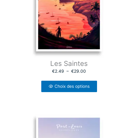
Les Saintes
P
€
2.49
–
€
29.00
l
a
g
e
Choix des options
d
e
p
r
i
x
:
€
2
.
4
9