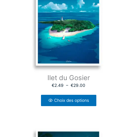
à
€
2
9
.
0
0
Ilet du Gosier
P
€
2.49
–
€
29.00
l
a
g
e
Choix des options
d
e
p
r
i
x
:
€