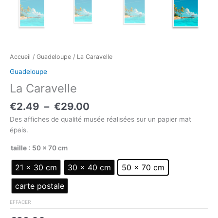
Accueil
/
Guadeloupe
/ La Caravelle
Guadeloupe
La Caravelle
€
2.49
–
€
29.00
Des affiches de qualité musée réalisées sur un papier mat
épais.
taille
: 50 × 70 cm
21 × 30 cm
30 × 40 cm
50 × 70 cm
carte postale
EFFACER