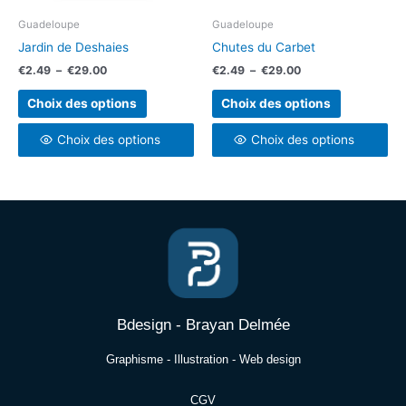
être
être
choisies
choisies
Guadeloupe
Guadeloupe
sur
sur
Jardin de Deshaies
Chutes du Carbet
la
la
€
2.49
–
€
29.00
€
2.49
–
€
29.00
page
page
du
du
Choix des options
Choix des options
produit
produit
Choix des options
Choix des options
Bdesign - Brayan Delmée
Graphisme - Illustration - Web design
CGV