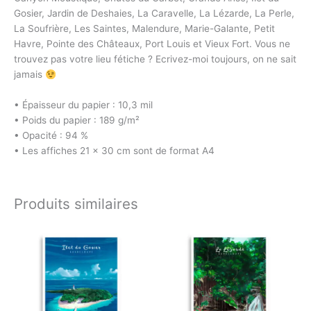
Gosier, Jardin de Deshaies, La Caravelle, La Lézarde, La Perle,
La Soufrière, Les Saintes, Malendure, Marie-Galante, Petit
Havre, Pointe des Châteaux, Port Louis et Vieux Fort. Vous ne
trouvez pas votre lieu fétiche ? Ecrivez-moi toujours, on ne sait
jamais
• Épaisseur du papier : 10,3 mil
• Poids du papier : 189 g/m²
• Opacité : 94 %
• Les affiches 21 × 30 cm sont de format A4
Produits similaires
Plage
Plage
Ce
Ce
de
de
produit
produit
prix :
prix :
a
a
€2.49
€2.49
à
à
plusieurs
plusieurs
€29.00
€29.00
variations.
variations.
Les
Les