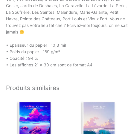
Gosier, Jardin de Deshaies, La Caravelle, La Lézarde, La Perle,
La Soufrière, Les Saintes, Malendure, Marie-Galante, Petit
Havre, Pointe des Châteaux, Port Louis et Vieux Fort. Vous ne
trouvez pas votre lieu fétiche ? Ecrivez-moi toujours, on ne sait
jamais
• Épaisseur du papier : 10,3 mil
• Poids du papier : 189 g/m²
• Opacité : 94 %
• Les affiches 21 × 30 cm sont de format A4
Produits similaires
Plage
Plage
Ce
Ce
de
de
produit
produit
prix :
prix :
a
a
€2.49
€2.49
à
à
plusieurs
plusieurs
€29.00
€29.00
variations.
variations.
Les
Les