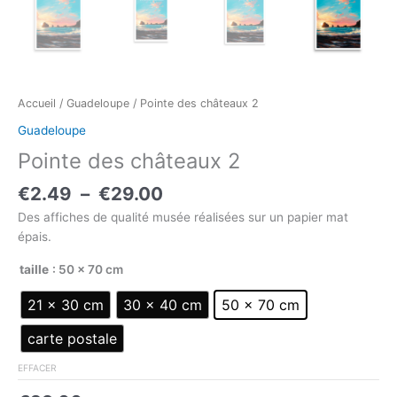
Accueil
/
Guadeloupe
/ Pointe des châteaux 2
Guadeloupe
Pointe des châteaux 2
€
2.49
–
€
29.00
Des affiches de qualité musée réalisées sur un papier mat
épais.
taille
: 50 × 70 cm
21 × 30 cm
30 × 40 cm
50 × 70 cm
carte postale
EFFACER