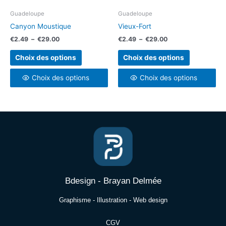
être
être
choisies
choisies
Guadeloupe
Guadeloupe
sur
sur
Canyon Moustique
Vieux-Fort
la
la
€
2.49
–
€
29.00
€
2.49
–
€
29.00
page
page
du
du
Choix des options
Choix des options
produit
produit
Choix des options
Choix des options
Bdesign - Brayan Delmée
Graphisme - Illustration - Web design
CGV